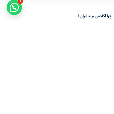
۱
چرا آکادمی برند ایران؟
باور ما بر این است که دانش عملیاتی و کاربردی از خلال کتاب های دانشگاهی و کلاس های
تئوری حاصل نمی شود. از این رو تمام تلاش ما در آکادمی برند ایران این است که با استفاده از
خبرگان و اساتیدِ با تجربه کار عملی در حوزه تخصصی مرتبط با برند و بازار، شیوه استفاده و بکار
بردن دانش کسب و کار را به شما بیاموزیم. باشد که به یاری شما در این مسیر موفق عمل کنیم
در تماس باشید
تلفن خط ۱ :
۲۲۲۷۷۱۱۱ (۰۲۱)
ایمیل : info@iranbrandacademy.com
آدرس : تهران ، نیاوران، خیابان زینعلی، کوچه هفتم،
پلاک ۱۰، واحد ۱
مجوز‌های ما