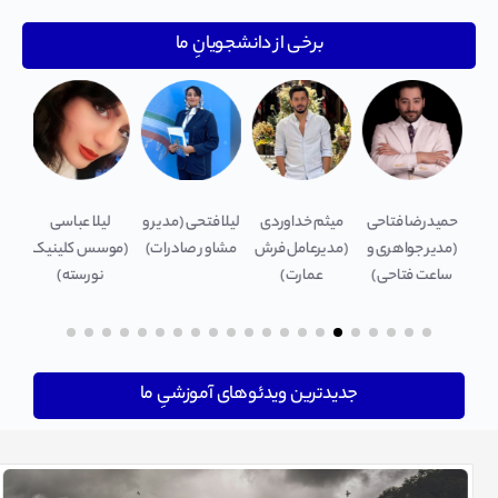
برخی از دانشجویانِ ما
یر
حمیدرضا فتاحی
میثم خداوردی
لیلا فتحی (مدیر و
لیلا عباسی
می
کت
(مدیر جواهری و
(مدیرعامل فرش
مشاور صادرات)
(موسس کلینیک
(
ب)
ساعت فتاحی)
عمارت)
نورسته)
ان
جدیدترین ویدئوهای آموزشیِ ما