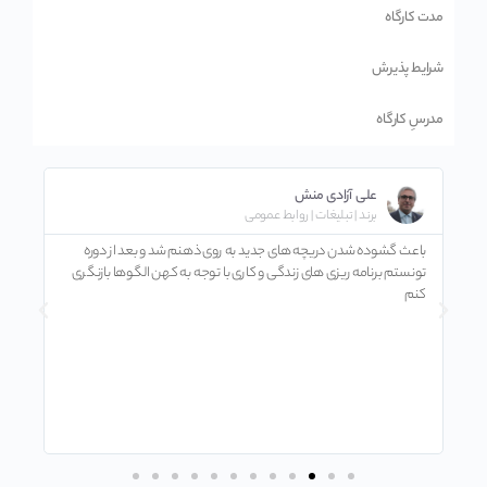
مدت کارگاه
شرایط پذیرش
مدرسِ کارگاه
علی آزادی منش
برند | تبلیغات | روابط عمومی
باعث گشوده شدن دریچه های جدید به روی ذهنم شد و بعد از دوره
حس 
تونستم برنامه ریزی های زندگی و کاری با توجه به کهن الگوها بازنگری
کنم
کردم
دیگ
مشت
حوز
که 
به 
منت