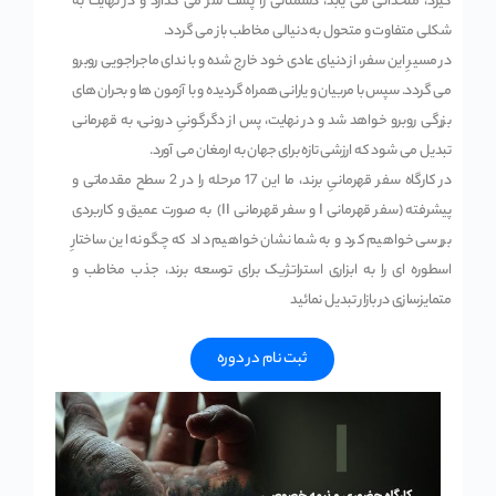
گیرد، متحدانی می یابد، دشمنانی را پشت سر می گذارد و در نهایت به
شکلی متفاوت و متحول به دنیالی مخاطب باز می گردد.
در مسیرِ این سفر، از دنیای عادی خود خارج شده و با ندای ماجراجویی روبرو
می گردد. سپس با مربیان و یارانی همراه گردیده و با آزمون ها و بحران های
بزرگی روبرو خواهد شد و در نهایت، پس از دگرگونیِ درونی، به قهرمانی
تبدیل می شود که ارزشی تازه برای جهان به ارمغان می آورد.
در کارگاه سفر قهرمانیِ برند، ما این 17 مرحله را در 2 سطح مقدماتی و
پیشرفته (سفر قهرمانی I و سفر قهرمانی II) به صورت عمیق و کاربردی
بررسی خواهیم کرد و به شما نشان خواهیم داد که چگونه این ساختارِ
اسطوره ای را به ابزاری استراتژیک برای توسعه برند، جذب مخاطب و
متمایزسازی در بازار تبدیل نمائید
ثبت نام در دوره