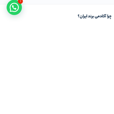
۱
چرا آکادمی برند ایران؟
باور ما بر این است که دانش عملیاتی و کاربردی از خلال کتاب های دانشگاهی و کلاس های
تئوری حاصل نمی شود. از این رو تمام تلاش ما در آکادمی برند ایران این است که با استفاده از
خبرگان و اساتیدِ با تجربه کار عملی در حوزه تخصصی مرتبط با برند و بازار، شیوه استفاده و بکار
بردن دانش کسب و کار را به شما بیاموزیم. باشد که به یاری شما در این مسیر موفق عمل کنیم
در تماس باشید
تلفن خط ۱ :
۲۲۲۷۷۱۱۱ (۰۲۱)
ایمیل : info@iranbrandacademy.com
آدرس : تهران ، نیاوران، خیابان زینعلی، کوچه هفتم،
پلاک ۱۰، واحد ۱
مجوز‌های ما