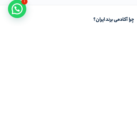
۱
چرا آکادمی برند ایران؟
باور ما بر این است که دانش عملیاتی و کاربردی از خلال کتاب های دانشگاهی و کلاس های
تئوری حاصل نمی شود. از این رو تمام تلاش ما در آکادمی برند ایران این است که با استفاده از
خبرگان و اساتیدِ با تجربه کار عملی در حوزه تخصصی مرتبط با برند و بازار، شیوه استفاده و بکار
بردن دانش کسب و کار را به شما بیاموزیم. باشد که به یاری شما در این مسیر موفق عمل کنیم
در تماس باشید
تلفن خط ۱ :
۲۲۲۷۷۱۱۱ (۰۲۱)
ایمیل : info@iranbrandacademy.com
آدرس : تهران ، نیاوران، خیابان زینعلی، کوچه هفتم،
پلاک ۱۰، واحد ۱
مجوز‌های ما