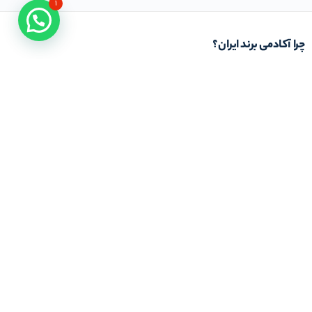
۱
چرا آکادمی برند ایران؟
باور ما بر این است که دانش عملیاتی و کاربردی از خلال کتاب های دانشگاهی و کلاس های
تئوری حاصل نمی شود. از این رو تمام تلاش ما در آکادمی برند ایران این است که با استفاده از
خبرگان و اساتیدِ با تجربه کار عملی در حوزه تخصصی مرتبط با برند و بازار، شیوه استفاده و بکار
بردن دانش کسب و کار را به شما بیاموزیم. باشد که به یاری شما در این مسیر موفق عمل کنیم
در تماس باشید
تلفن خط ۱ :
۲۲۲۷۷۱۱۱ (۰۲۱)
ایمیل : info@iranbrandacademy.com
آدرس : تهران ، نیاوران، خیابان زینعلی، کوچه هفتم،
پلاک ۱۰، واحد ۱
مجوز‌های ما