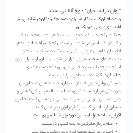
“روان در لبه بحران” دوره آنلاینی است،
ویژه صاحبان کسب و کار، مدیران و تصمیم گیرندگان در شرایط پرتنش
اقتصادی و روانیِ امروزِ کشور
هنگامی که بحران کوتاه مدت نیست، ذهن مدیر هم مانند کسب
و کار وارد فرسایش می شود. در شرایطی که فشار اقتصادی، عدم
اطمینان، کاهش فروش، نگرانی بابت آینده، مسئولیت تیم و
تصمیم های سخت، هر روز تکرار می شوند؛ بسیاری از مدیران بدون
اینکه متوجه باشند، وارد حالتی می شوند که تصمیم گیری
هایشان دیگر شفاف، منطقی و پایدار نیست.
خستگیِ روانیِ مزمن، اضطرابِ پنهان، تصمیم های هیجانی،بی
حوصلگی،فرار از تصمیم گیری، حساسیتِ بالا، فرسودگی ذهنی و
حتی احساس تنهایی در مدیریت، بخشی از واقعیتی است که امروز
بسیاری از صاحبانِ کسب و کار در ایران تجربه می کنند.
اگر این نشانه ها را دارید، این دوره برای شما ضروری است:
مدام در حالِ فکر کردن به آینده کسب و کار هستید
احساس می کنید تصمیم گیری برایتان سخت تر شده است