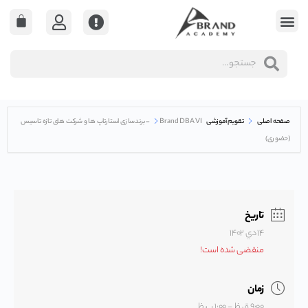
صفحه اصلی
تقویم آموزشی
Brand DBA VI – برندسازی استارتاپ ها و شرکت های تازه تاسیس
(حضوری)
تاریخ
۱۴ دي ۱۴۰۲
منقضی شده است!
زمان
۹:۰۰ ق.ظ - ۱:۰۰ ب.ظ