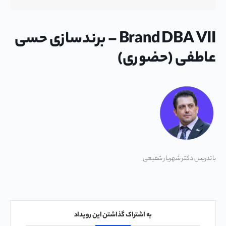
Brand DBA VII – برندسازی حسی
عاطفی (حضوری)
با تدریس دکتر شهریار شفیعی
به اشتراک گذاشتن این رویداد