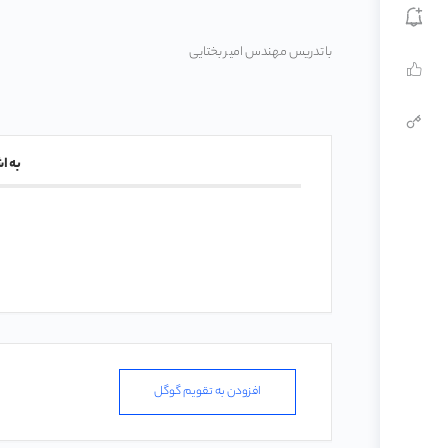
با تدریس مهندس امیر بختایی
به ا
افزودن به تقویم گوگل