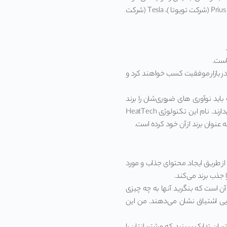
در بازار تولید اتومبیل به راحتی چنین رشدی را می توان میان محصولات Chrysler minivan (شرکت کرایسلر )، Prius (شرکت تویوتا )، Tesla (شرکت
است.
ر بازار موفقیت کسب خواهند کرد و
اید نوآوری های ضروری‌شان را برند
کنند. به طور مثال، شرکت Uniqlo یک تکنولوژی برند شده برای تولید پارچه‌هایی دارد که گرما را نگه می‌دارند. نام این تکنولوژی HeatTech
از طریق ایجاد محتوای جذاب و مورد
 جذب برند می‌کند.
 آن است که بنگرید آنها به چه چیزی
یی اشتیاق نشان می‌دهند. من این