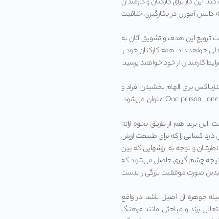
 این کار برای کارکنان و کارمندان
 دانش آموزان در بکارگیری خلاقیت
ث ترویج این هدف و تشویق آنان به
دلی خواهد داد. همه کارکنان خود را
ط کارمندان از خود خواهند پرسید:
ستارباکس برای الهام بخشیدن افراد و
تغذیه روحی انسان‌ها که در قالب بیانیه رسالت برندش بصورتOne person , one cup and one neighborhood at a time عنوان می‌شود،
ده است. این برند هم از طریق نحوه ارائه
ی دارد کسانی را که برای طبیعت ارزش
 نظرشان و توجه به ارزشهایی که بین
، نتیجه چشم گیری حاصل می‌شود که
و بدین صورت موفقیت بزرگی را بدست
یله جوهره آن اصیل باشد. در واقع
الی برند و مباحثی مانند فرهنگ