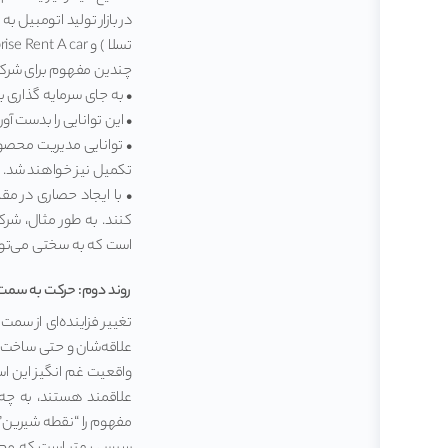
تسلا ) و Enterprise Rent A car ( شرکت کرایه اتومبیل ) و دیگر محصولات مشابه دید.
چندین مفهوم برای شرکت
• به جای سرمایه گذاری ب
• این توانایی را بدست 
• توانایی مدیریت محصو
تکمیل نیز خواهند شد.
• با ایجاد حصاری در مق
است که به سختی می‌تواند توسط شرکت‌ها
روند دوم: حرکت به سمت
تغییر فزاینده‌ای از سم
علاقه‌شان و حتی ساخت د
واقعیت غم انگیز این است
علاقمند هستند، به چه
مفهوم را “نقطه شیرین” نام می‌گذارم (sweet spot)، آنچه 