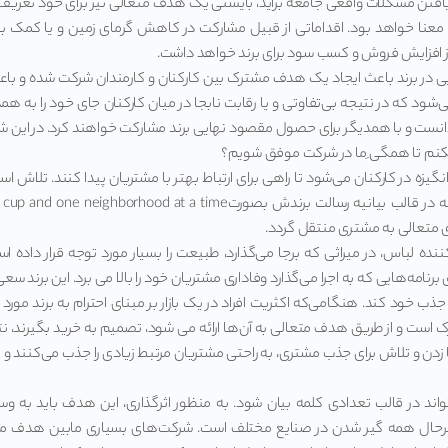
فتن مشکلات واقعی جامعه برآید، بایستی یک هدف متعالی نیز برای خود تعریف کند.
ا معنا خواهد بود. اقداماتی از قبیل مشارکت در کاهش گرمای زمین و یا کمک به
 از افزایش فروش و کسب سود برای برند خواهد داشت.
در برند باعث ایجاد یک هدف مشترک بین کارکنان و کارمندان شرکت شده و باع
‌شود که در نتیجه بی‌تفاوتی و یا رقابت نابجا در میان کارکنان جای خود را به هم
ست و با همدیگر برای حصول مقصود نهایی برند مشارکت خواهند کرد. در این شرای
کنم تا همگی ِما در شرکت موفق شویم؟
نگیزه در کارکنان می‌شود تا راهی برای ارتباط بهتر با مشتریان پیدا کنند. تلاش ا
 متعالی به مشتری منتقل گردد.
Pat ، تولید کننده لباس‌، در میراثی که برجا می‌گذارد، طبیعت را بسیار مورد توجه قرار دا
نامه‌هایی که به اجرا می‌گذارد وفاداری مشتریان خود را بالا می برد. این برند سع
جذب خود کند. هنگامی‌که اکثریت افراد در یک بازار بر مبنای احترام به برند مورد
ک است و از طریق هدف متعالی به آن‌ها ارائه می شود، تصمیم به خرید بگیرند
 زدن و تلاش برای جذب مشتری، به راحتی مشتریان مرتبط زیادی را جذب می‌کنند 
اند در قالب تعدادی کلمه بیان شود. به منظور اثرگذاری، این هدف باید به وس
 درحال همه گیر شدن در صنایع مختلف است. شرکت‌های بسیاری مابین هدف متع