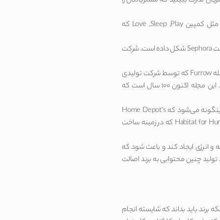
ان تدارک ببینید که مشتریانتان را
• علاقه زیادی به پوشک بچه ندارند اما آنها به مراقبت از کودک علاقه دارند و از شرکت در کمپینهایی مثل کمپین Love ,Sleep ,Play که
• علاقه زیادی به محصولات آرایشی ندارند اما آنها به زیبایی توجه می‌کنند و در انجمن Beauty Talk که شرکت Sephora شکل داده است، شرکت
• علاقه زیادی به تجهیزات کشاورزی ندارند اما به سبک زندگی روستایی و طبیعی علاقه نشان می‌دهند. مجله Furrow که توسط شرکت تولیدی
John Deere منتشر می‌شود، موضوعات مربوط به کشاورزی و موضوعات مرتبط با آن را عنوان می‌کند. این مجله اکنون ۱۰۰ سال است که
• علاقه زیادی به محصولات ساختمانی ندارند اما درصدد ساخت خانه‌هایی برای بی خانمان‌ها هستند و اینگونه می‌شود که Home Depot’s
Link که یک وب سایت فروش محصولات ساختمانی است با سمن (سازمان مردم نهاد ) بین المللی Habitat for Humanity که در زمینه ساخت
ه و انرژی ایجاد کند و باعث شود که
 تولید چنین محتوایی به برند اصالت
ه برند باید بداند که شایسته انجام